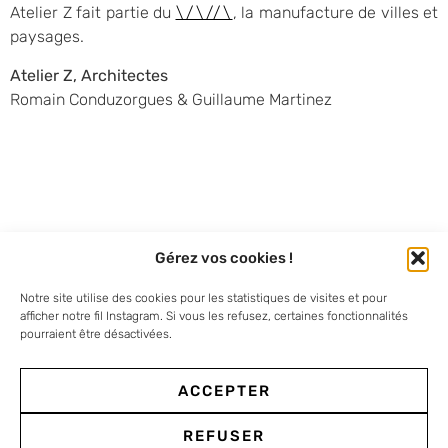
Atelier Z fait partie du
\/\//\
, la manufacture de villes et
paysages.
Atelier Z, Architectes
Romain Conduzorgues & Guillaume Martinez
Atelier Z
Gérez vos cookies !
Notre site utilise des cookies pour les statistiques de visites et pour
Paris
| 13 rue Edgar Poe | 75019
afficher notre fil Instagram. Si vous les refusez, certaines fonctionnalités
pourraient être désactivées.
NOUS CONTACTER
Marseille
ACCEPTER
| 10 rue Virgile Marron |
13005
REFUSER